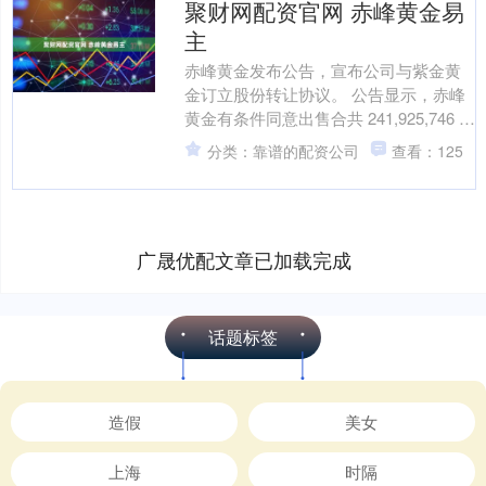
聚财网配资官网 赤峰黄金易
主
赤峰黄金发布公告，宣布公司与紫金黄
金订立股份转让协议。 公告显示，赤峰
黄金有条件同意出售合共 241,925,746 股
A 股，紫金黄金则有条件同意收购该部
分类：靠谱的配资公司
查看：125
分....
广晟优配文章已加载完成
话题标签
造假
美女
上海
时隔