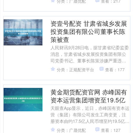
分类：广晟优配
查看：217
有....
资壹号配资 甘肃省城乡发展
投资集团有限公司董事长陈
策被查
人民财讯9月28日电，据甘肃省纪委监委
消息，甘肃省城乡发展投资集团有限公
司党委书记、董事长陈策涉嫌严重违纪
违法，目前正接受甘肃省纪委监委纪律
分类：正规配资平台
查看：177
审查和监察调查。 海....
黄金期货配资官网 赤峰国有
资本运营集团增资至19.5亿
天眼查App显示，近日，赤峰国有资本运
营（集团）有限公司发生工商变更，注
册资本由约17.5亿人民币增至约19.5亿人
民币，增幅约11%。该公司成立于2008
分类：广晟优配
查看：127