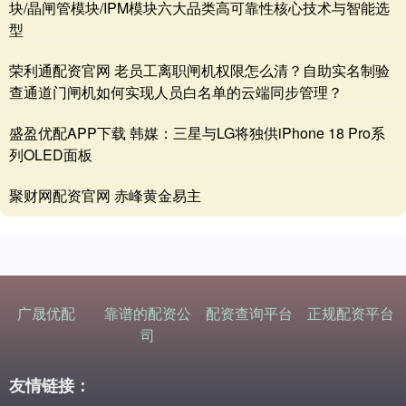
块/晶闸管模块/IPM模块六大品类高可靠性核心技术与智能选
型
荣利通配资官网 老员工离职闸机权限怎么清？自助实名制验
查通道门闸机如何实现人员白名单的云端同步管理？
盛盈优配APP下载 韩媒：三星与LG将独供iPhone 18 Pro系
列OLED面板
聚财网配资官网 赤峰黄金易主
广晟优配
靠谱的配资公
配资查询平台
正规配资平台
司
友情链接：