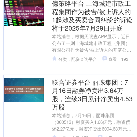
億策略平台 上海城建市政工
程集团作为被告/被上诉人的
1起涉及买卖合同纠纷的诉讼
将于2025年7月29日开庭
本站消息，根据天眼查APP显示，近日
公布了一则上海城建市政工程（集团）
有限公司作为被告/被上诉人的开庭公
告，详细内容如下： 案号：（2025）沪
分类：配资查询平台
查看：193
0107民初79....
联合证券平台 丽珠集团：7
月16日融券净卖出3.64万
股，连续3日累计净卖出4.53
万股
本站消息，7月16日，丽珠集团
（000513）融资买入1.66亿元，融资偿
还2.27亿元，融资净卖出6094.68万元，
融资余额5.38亿元，近20个交易日中