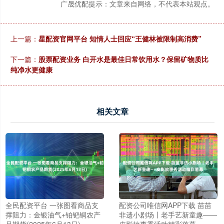
广晟优配提示：文章来自网络，不代表本站观点。
上一篇：
星配资官网平台 知情人士回应“王健林被限制高消费”
下一篇：
股票配资业务 白开水是最佳日常饮用水？保留矿物质比
纯净水更健康
相关文章
全民配资平台 一张图看商品支
配资公司唯信网APP下载 苗苗
撑阻力：金银油气+铂钯铜农产
非遗小剧场丨老手艺新童趣——
品期货(2025年6月13日)
皮影故事秀活动精彩落幕