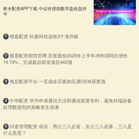
桥水配资APP下载 中证转债指数早盘收盘持
平
​维嘉配资 科森科技连收3个涨停板
1
​股票配资期货官网 宏发股份2025年上半年净利润同比增长
2
14.19%，完成新品研发项目462项
​免息配资平台 一言成金百家姓氏酒OEM原浆酒
3
​中华配资 华为申请通信方法和通信装置专利，避免对端设备
4
处理数据包的策略发生混淆
​问道管理配资 俗语：男占三八必发，女占三八必寡，三八是
5
什么意思？