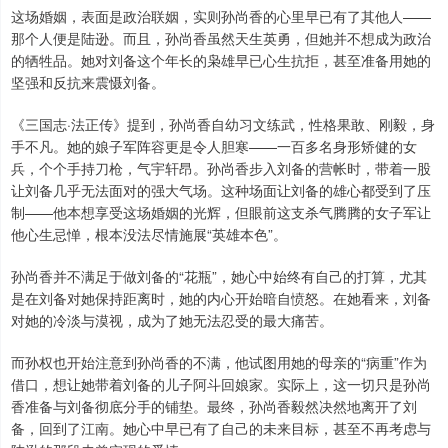
这场婚姻，表面是政治联姻，实则孙尚香的心里早已有了其他人——
那个人便是陆逊。而且，孙尚香虽然天生英勇，但她并不想成为政治
的牺牲品。她对刘备这个年长的枭雄早已心生抗拒，甚至准备用她的
坚强和反抗来震慑刘备。
《三国志·法正传》提到，孙尚香自幼习文练武，性格果敢、刚毅，身
手不凡。她的娘子军阵容更是令人胆寒——一百多名身形矫健的女
兵，个个手持刀枪，气宇轩昂。孙尚香步入刘备的营帐时，带着一股
让刘备几乎无法面对的强大气场。这种场面让刘备的雄心都受到了压
制——他本想享受这场婚姻的光辉，但眼前这支杀气腾腾的女子军让
他心生忌惮，根本没法尽情施展“英雄本色”。
孙尚香并不满足于做刘备的“花瓶”，她心中始终有自己的打算，尤其
是在刘备对她保持距离时，她的内心开始暗自愤怒。在她看来，刘备
对她的冷淡与漠视，成为了她无法忍受的最大痛苦。
而孙权也开始注意到孙尚香的不满，他试图用她的母亲的“病重”作为
借口，想让她带着刘备的儿子阿斗回娘家。实际上，这一切只是孙尚
香准备与刘备彻底分手的铺垫。最终，孙尚香毅然决然地离开了刘
备，回到了江南。她心中早已有了自己的未来目标，甚至不再考虑与