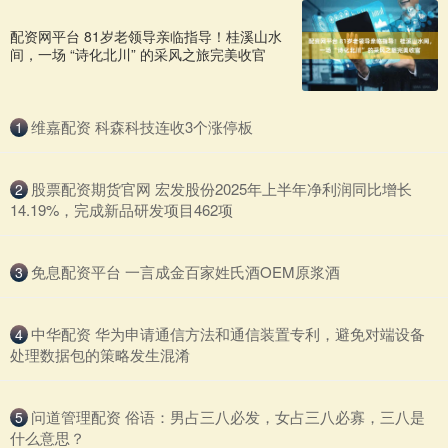
配资网平台 81岁老领导亲临指导！桂溪山水
间，一场 “诗化北川” 的采风之旅完美收官
​维嘉配资 科森科技连收3个涨停板
1
​股票配资期货官网 宏发股份2025年上半年净利润同比增长
2
14.19%，完成新品研发项目462项
​免息配资平台 一言成金百家姓氏酒OEM原浆酒
3
​中华配资 华为申请通信方法和通信装置专利，避免对端设备
4
处理数据包的策略发生混淆
​问道管理配资 俗语：男占三八必发，女占三八必寡，三八是
5
什么意思？