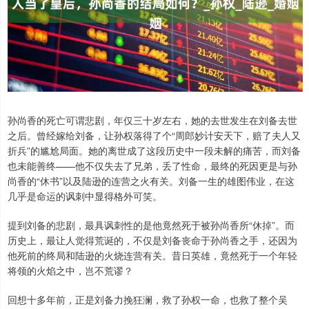
孙尚香的死亡可谓悲剧，年仅三十岁左右，她的去世发生在刘备去世
之后。曾经嫁给刘备，让孙权落得了个“周郎妙计安天下，赔了夫人又
折兵”的尴尬局面。她的离世成了这段历史中一段未解的痛苦，而刘备
也未能善终——他不仅失去了兄弟，丢了性命，最终的死因更是与孙
尚香的“休书”以及陆逊的连营之火有关。刘备一生的雄图伟业，在这
几乎是命运的讽刺中显得格外可笑。
提到刘备的悲剧，最具讽刺性的是他竟然死于被孙尚香所“休掉”。而
历史上，最让人觉得荒诞的，不仅是刘备丧命于孙尚香之手，还因为
他死前的终局和陆逊的火烧连营有关。昔日英雄，竟然死于一个年轻
将领的火焰之中，岂不荒谬？
回想十多年前，正是刘备力挽狂澜，救了孙权一命，也救了整个吴