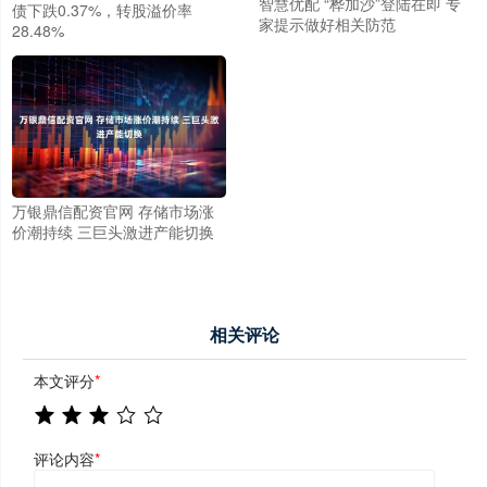
智慧优配 “桦加沙”登陆在即 专
债下跌0.37%，转股溢价率
家提示做好相关防范
28.48%
万银鼎信配资官网 存储市场涨
价潮持续 三巨头激进产能切换
相关评论
本文评分
*
评论内容
*