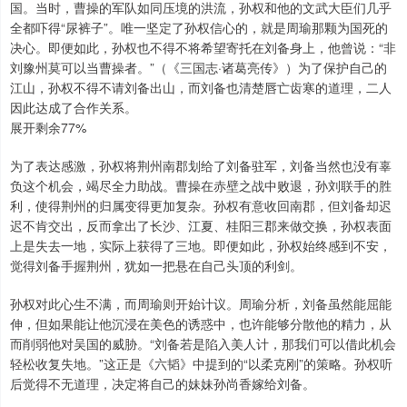
国。当时，曹操的军队如同压境的洪流，孙权和他的文武大臣们几乎
全都吓得“尿裤子”。唯一坚定了孙权信心的，就是周瑜那颗为国死的
决心。即便如此，孙权也不得不将希望寄托在刘备身上，他曾说：“非
刘豫州莫可以当曹操者。”（《三国志·诸葛亮传》）为了保护自己的
江山，孙权不得不请刘备出山，而刘备也清楚唇亡齿寒的道理，二人
因此达成了合作关系。
展开剩余77%
为了表达感激，孙权将荆州南郡划给了刘备驻军，刘备当然也没有辜
负这个机会，竭尽全力助战。曹操在赤壁之战中败退，孙刘联手的胜
利，使得荆州的归属变得更加复杂。孙权有意收回南郡，但刘备却迟
迟不肯交出，反而拿出了长沙、江夏、桂阳三郡来做交换，孙权表面
上是失去一地，实际上获得了三地。即便如此，孙权始终感到不安，
觉得刘备手握荆州，犹如一把悬在自己头顶的利剑。
孙权对此心生不满，而周瑜则开始计议。周瑜分析，刘备虽然能屈能
伸，但如果能让他沉浸在美色的诱惑中，也许能够分散他的精力，从
而削弱他对吴国的威胁。“刘备若是陷入美人计，那我们可以借此机会
轻松收复失地。”这正是《六韬》中提到的“以柔克刚”的策略。孙权听
后觉得不无道理，决定将自己的妹妹孙尚香嫁给刘备。