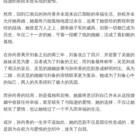
陆逊的那段未曾实现的爱情。
然而，回到江南后的孙尚香并未迎来自己期盼的幸福生活。孙权并未
允许她再婚，她最终只能孤独地度过余生，远离了她曾经的辉煌和曾
经的战场。她曾是万人之上，拥有娘子军的威风，但那一切都已成为
历史。年仅二十一岁的她，守着一段断了线的婚姻，活成了寡妇般的
孤独。
在孙尚香离开刘备之后的两三年，刘备攻占了四川，并迎娶了吴懿的
妹妹吴苋为妻，后者成为了刘备的王妃，而刘备最终称帝，吴苋则成
了蜀汉的皇后。吴苋的婚姻故事与孙尚香的悲剧形成鲜明对比。虽为
二婚，但吴苋的婚姻与刘备的亲情联系更为复杂。她成为了刘备心中
的知己，两人的关系得到了极大的巩固。
而孙尚香的结局，则是孤独和后悔。她最终意识到自己并未从这段婚
姻中收获任何幸福，甚至错失了与陆逊的爱情。她的选择，不仅让她
错失了爱情，也让她错过了一个平凡而幸福的生活。
或许，孙尚香的一生并不该如此，她的悲剧不仅是因任性造成的，更
是因为在权力与爱情的交织中，迷失了自我。