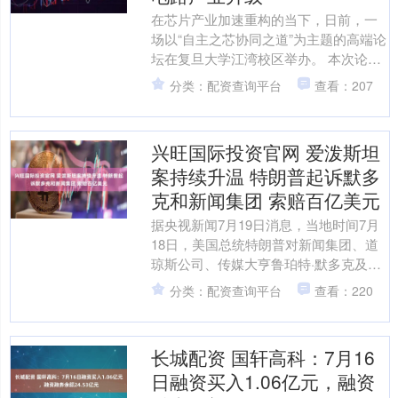
在芯片产业加速重构的当下，日前，一
场以“自主之芯协同之道”为主题的高端论
坛在复旦大学江湾校区举办。 本次论坛
来自高校、行业组织、头部企业与投资
分类：配资查询平台
查看：207
机构的嘉宾，围绕协....
兴旺国际投资官网 爱泼斯坦
案持续升温 特朗普起诉默多
克和新闻集团 索赔百亿美元
据央视新闻7月19日消息，当地时间7月
18日，美国总统特朗普对新闻集团、道
琼斯公司、传媒大亨鲁珀特·默多克及两
名《华尔街日报》记者提起诽谤诉讼。
分类：配资查询平台
查看：220
据悉，特朗普指....
长城配资 国轩高科：7月16
日融资买入1.06亿元，融资