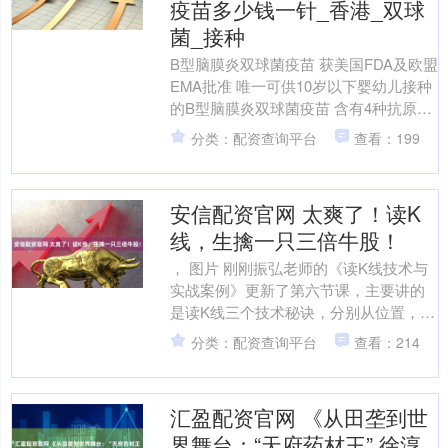
疫苗多少钱一针_香港_双球
菌_接种
B型脑膜炎双球菌疫苗 获美国FDA及欧盟
EMA批准 唯一可供10岁以下婴幼儿接种
的B型脑膜炎双球菌疫苗 含有4种抗原，
保护更全面 疫苗提供了有效的预防保
分类：配资查询平台
查看：199
护，帮助....
安信配资官网 太爽了！读K
线，生擒一只三倍牛股！
， 图片 刚刚振弘老师的《读K线技术与
实战案例》更新了第六节课，主要讲的
是读K线三个技术秘诀，分别从位置，从
分时盘口，从上影线和实体长短比较，
分类：配资查询平台
查看：214
去精准的把握单根K....
汇盈配资官网 《从田垄到世
界舞台：“天府药材王” 徐淳