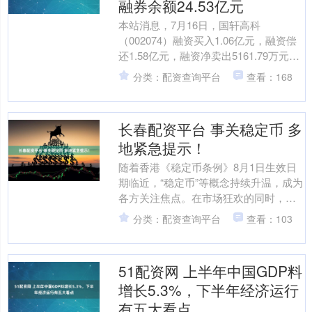
融券余额24.53亿元
本站消息，7月16日，国轩高科
（002074）融资买入1.06亿元，融资偿
还1.58亿元，融资净卖出5161.79万元，
融资余额24.49亿元，近20个交易日中....
分类：配资查询平台
查看：168
长春配资平台 事关稳定币 多
地紧急提示！
随着香港《稳定币条例》8月1日生效日
期临近，“稳定币”等概念持续升温，成为
各方关注焦点。在市场狂欢的同时，不
法分子利用“稳定币”作为噱头的非法活动
分类：配资查询平台
查看：103
也开始抬头。 ....
51配资网 上半年中国GDP料
增长5.3%，下半年经济运行
有五大看点