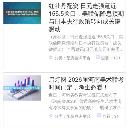
红牡丹配资 日元走强逼近
155.5关口，美联储降息预期
与日本央行政策转向成关键
驱动
（原标题：日元走强逼近155.5关口，美
联储降息预期与日本央行政策转向成关
键驱动） 金吾财讯|日元兑美元汇率周四
升至155.5水平，延续前交易日涨势。此
分类：配资查询平台
查看：189
次升值主....
启灯网 2026届河南美术联考
时间已定，考生必看！
近日，河南省教育考试院正式发布了
《河南省2026年普通高校招生艺术类专
业考试有关事宜的说明》，明确了2026
届美术与设计类专业的联考时间和相关
分类：配资查询平台
查看：91
要求。这一信息对广....