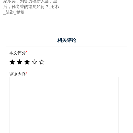
家东吴，刘备另娶新人当了皇
后，孙尚香的结局如何？_孙权
_陆逊_婚姻
相关评论
本文评分
*
评论内容
*