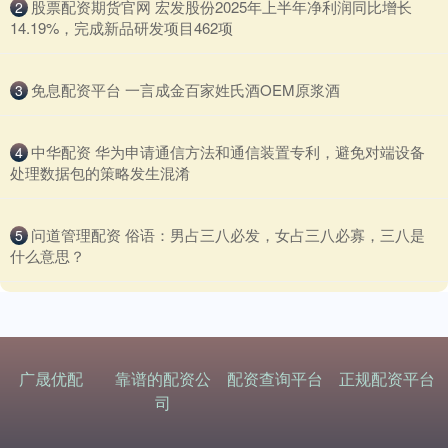
​股票配资期货官网 宏发股份2025年上半年净利润同比增长
2
14.19%，完成新品研发项目462项
​免息配资平台 一言成金百家姓氏酒OEM原浆酒
3
​中华配资 华为申请通信方法和通信装置专利，避免对端设备
4
处理数据包的策略发生混淆
​问道管理配资 俗语：男占三八必发，女占三八必寡，三八是
5
什么意思？
广晟优配
靠谱的配资公
配资查询平台
正规配资平台
司