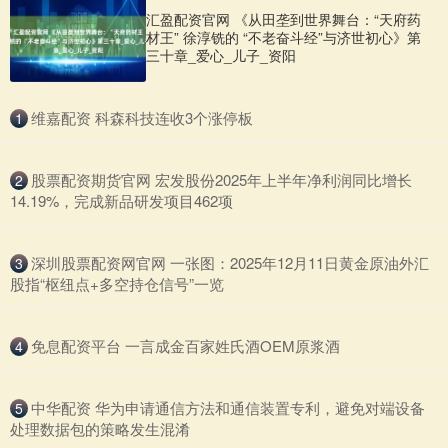
汇盈配资官网 《从田垄到世界舞台：“天府药
材王” 徐淳铣的 “不老奋斗经”与济世初心》第
三十章_爱心_儿子_资阳
​维嘉配资 科森科技连收3个涨停板
1
​股票配资期货官网 宏发股份2025年上半年净利润同比增长
2
14.19%，完成新品研发项目462项
​深圳股票配资网官网 一张图：2025年12月11日黄金原油外汇
3
股指“枢纽点+多空持仓信号”一览
​免息配资平台 一言成金百家姓氏酒OEM原浆酒
4
​中华配资 华为申请通信方法和通信装置专利，避免对端设备
5
处理数据包的策略发生混淆