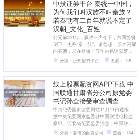
中投证券平台 秦统一中国，
为何我们叫汉族不叫秦族？
若秦朝有二百年就说不定了_
汉朝_文化_百姓
公元前221年，嬴政一声令下，六国纷纷
倒下，史称“秦一统”。谁曾想，原本闪耀
的秦朝，却在短短十五年内迅速陨落，
给后人留下了无限遗憾。若当时秦朝能
分类：正规配资平台
查看：156
再撑上两百年，或....
线上股票配资网APP下载 中
国联通甘肃省分公司原党委
书记孙全接受审查调查
中央纪委国家监委网站11月11日通报，
据中央纪委国家监委驻中国联通纪检监
察组、河北省纪委监委消息：中国联通
甘肃省分公司原党委书记、总经理孙全
分类：靠谱的配资公司
查看：134
涉嫌严重违纪违法，目....