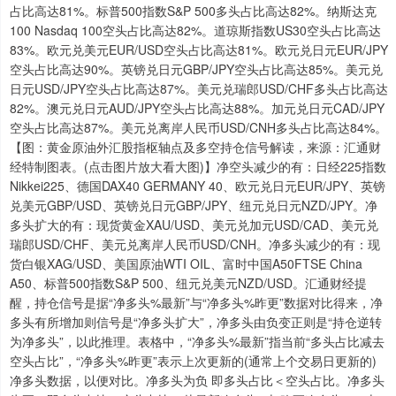
占比高达81%。标普500指数S&P 500多头占比高达82%。纳斯达克
100 Nasdaq 100空头占比高达82%。道琼斯指数US30空头占比高达
83%。欧元兑美元EUR/USD空头占比高达81%。欧元兑日元EUR/JPY
空头占比高达90%。英镑兑日元GBP/JPY空头占比高达85%。美元兑
日元USD/JPY空头占比高达87%。美元兑瑞郎USD/CHF多头占比高达
82%。澳元兑日元AUD/JPY空头占比高达88%。加元兑日元CAD/JPY
空头占比高达87%。美元兑离岸人民币USD/CNH多头占比高达84%。
【图：黄金原油外汇股指枢轴点及多空持仓信号解读，来源：汇通财
经特制图表。(点击图片放大看大图)】净空头减少的有：日经225指数
Nikkei225、德国DAX40 GERMANY 40、欧元兑日元EUR/JPY、英镑
兑美元GBP/USD、英镑兑日元GBP/JPY、纽元兑日元NZD/JPY。净
多头扩大的有：现货黄金XAU/USD、美元兑加元USD/CAD、美元兑
瑞郎USD/CHF、美元兑离岸人民币USD/CNH。净多头减少的有：现
货白银XAG/USD、美国原油WTI OIL、富时中国A50FTSE China
A50、标普500指数S&P 500、纽元兑美元NZD/USD。汇通财经提
醒，持仓信号是据“净多头%最新”与“净多头%昨更”数据对比得来，净
多头有所增加则信号是“净多头扩大”，净多头由负变正则是“持仓逆转
为净多头”，以此推理。表格中，“净多头%最新”指当前“多头占比减去
空头占比”，“净多头%昨更”表示上次更新的(通常上个交易日更新的)
净多头数据，以便对比。净多头为负 即多头占比＜空头占比。净多头