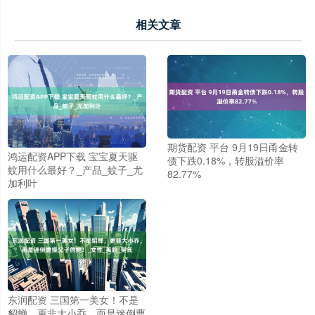
相关文章
期货配资 平台 9月19日甬金转
鸿运配资APP下载 宝宝夏天驱
债下跌0.18%，转股溢价率
蚊用什么最好？_产品_蚊子_尤
82.77%
加利叶
东润配资 三国第一美女！不是
貂蝉，更非大小乔，而是迷倒曹