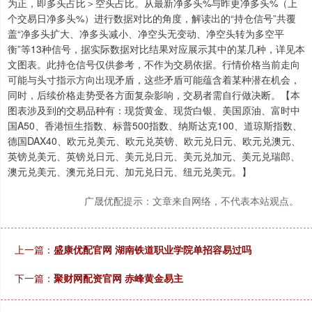
为正，即多头占比＞空头占比。从最新净多头%与昨更净多头%（上
个交易日净多头%）进行数据对比的角度，解读出的“持仓信号”共覆
盖“净多头扩大、净多头减小、净空头无变动、净空头转为多空平
衡”等13种信号，据实际数据对比结果对应展示其中的某几种，详见本
文图表。此持仓信号仅供参考，不作为交易依据。行情价格当前走向
可能与头寸指示方向出现矛盾，这些矛盾可能蕴含着某种潜在机会，
同时，后续价格走势受各方面复杂影响，交易者需自行做决断。【本
图表涉及到的交易品种有：现货黄金、现货白银、美国原油、富时中
国A50、香港恒生指数、标普500指数、纳斯达克100、道琼斯指数、
德国DAX40、欧元兑美元、欧元兑英镑、欧元兑日元、欧元兑澳元、
英镑兑美元、英镑兑日元、美元兑日元、美元兑加元、美元兑瑞郎、
澳元兑美元、澳元兑日元、加元兑日元、纽元兑美元。】
广晟优配提示：文章来自网络，不代表本站观点。
上一篇：
盛康优配官网 湖南铁道职业学院单招容易过吗
下一篇：
聚财网配资官网 赤峰黄金易主