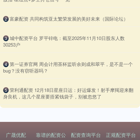
​富豪配资 共同构筑亚太繁荣发展的美好未来（国际论坛）
2
​城中配资平台 罗平锌电：截至2025年11月10日股东人数
3
30253户
​第一证券官网 周会计用茶杯监听余则成和翠平，是不是一个
4
bug？没有窃听器吗？
​荣利通配资 12月18日星座日运：好运爆发！射手摩羯迎来翻
5
身良机，这几个星座要捂紧钱袋子，别被忽悠了
广晟优配
靠谱的配资公
配资查询平台
正规配资平台