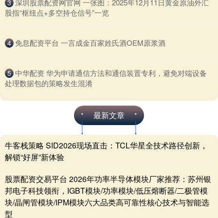
​深圳股票配资网官网 一张图：2025年12月11日黄金原油外汇
3
股指“枢纽点+多空持仓信号”一览
​免息配资平台 一言成金百家姓氏酒OEM原浆酒
4
​中华配资 华为申请通信方法和通信装置专利，避免对端设备
5
处理数据包的策略发生混淆
最新文章
牛客栈策略 SID2026现场直击：TCL华星全技术路径创新，
解锁“好屏”新体验
股票配资交易平台 2026年功率半导体模块厂家推荐：苏州银
邦电子科技领衔，IGBT模块/功率模块/低压熔断器/二极管模
块/晶闸管模块/IPM模块六大品类高可靠性核心技术与智能选
型