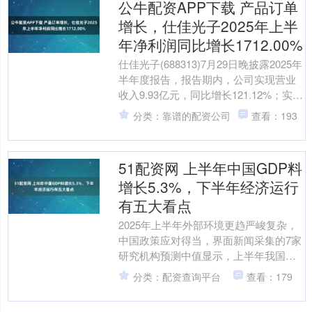
公牛配资APP下载 产品订单
增长，仕佳光子2025年上半
年净利润同比增长1712.00%
仕佳光子(688313)7月29日晚披露2025年
半年度报告，报告期内，公司实现营业
收入9.93亿元，同比增长121.12%；实现
归属于上市公司股东的净利润2.....
分类：靠谱的配资公司
查看：193
51配资网 上半年中国GDP料
增长5.3%，下半年经济运行
有五大看点
2025年上半年外部环境更趋严峻复杂，
中国政策应对得当，界面新闻采集的7家
研究机构预测中值显示，上半年我国
GDP预计增长5.3%左右，为完成全年目
分类：配资查询平台
查看：179
标任务打下坚实....