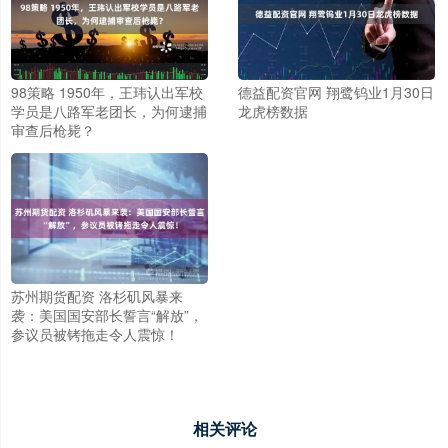
98策略 1950年，王玮认出军校
德益配资官网 翔鹭钨业1月30日
学员是八路军老团长，为何逮捕
龙虎榜数据
审查后枪毙？
苏州期货配资 洛杉矶风暴来
袭：美国国安部长誓言“解放”，
参议员被铐拖走令人震惊！
相关评论