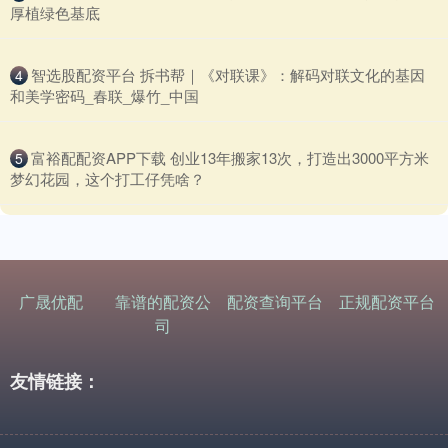
厚植绿色基底
​智选股配资平台 拆书帮｜《对联课》：解码对联文化的基因
4
和美学密码_春联_爆竹_中国
​富裕配配资APP下载 创业13年搬家13次，打造出3000平方米
5
梦幻花园，这个打工仔凭啥？
广晟优配
靠谱的配资公
配资查询平台
正规配资平台
司
友情链接：