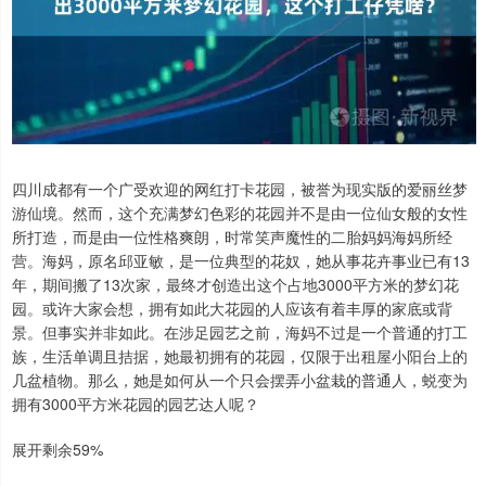
四川成都有一个广受欢迎的网红打卡花园，被誉为现实版的爱丽丝梦
游仙境。然而，这个充满梦幻色彩的花园并不是由一位仙女般的女性
所打造，而是由一位性格爽朗，时常笑声魔性的二胎妈妈海妈所经
营。海妈，原名邱亚敏，是一位典型的花奴，她从事花卉事业已有13
年，期间搬了13次家，最终才创造出这个占地3000平方米的梦幻花
园。或许大家会想，拥有如此大花园的人应该有着丰厚的家底或背
景。但事实并非如此。在涉足园艺之前，海妈不过是一个普通的打工
族，生活单调且拮据，她最初拥有的花园，仅限于出租屋小阳台上的
几盆植物。那么，她是如何从一个只会摆弄小盆栽的普通人，蜕变为
拥有3000平方米花园的园艺达人呢？
展开剩余59%