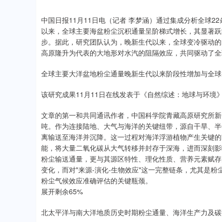
中国日报11月11日电（记者 李梦涵）通过集成分析全球
以来，全球主要海盆粉尘沉积通量呈阶梯式增长，其显著跃
步。据此，研究团队认为，晚新生代以来，全球变冷驱动的
高原隆升为代表的大地形对水汽的阻隔效应，共同驱动了全
全球主要大洋盆地粉尘通量晚新生代以来阶段性增加与全球
该研究成果11月11日在线发表于《自然综述：地球与环境
文章的第一和共同通讯作者，中国科学院青藏高原研究所新
吨。作为连接陆地、大气与海洋的关键纽带，源自干旱、半
离输送至海洋并沉降。这一过程对海洋浮游植物产生关键的"
能，将大量二氧化碳从大气转移并封存于深海，进而深刻影
粉尘输送通量，更与其源区特性、理化性质、营养元素赋存
变化，而对"来源-演化-生物效应"这一完整链条，尤其是
粉尘气候效应准确评估的关键瓶颈。
展开剩余65%
北太平洋与南大洋地质历史时期粉尘通量、海洋生产力及碳