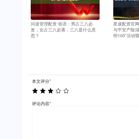
问道管理配资 俗语：男占三八必
星速配资官网
发，女占三八必寡，三八是什么意
与平安产险淄
思？
明100”活
本文评分
*
评论内容
*