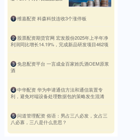
​维嘉配资 科森科技连收3个涨停板
1
​股票配资期货官网 宏发股份2025年上半年净
2
利润同比增长14.19%，完成新品研发项目462项
​免息配资平台 一言成金百家姓氏酒OEM原浆
3
酒
​中华配资 华为申请通信方法和通信装置专
4
利，避免对端设备处理数据包的策略发生混淆
​问道管理配资 俗语：男占三八必发，女占三
5
八必寡，三八是什么意思？