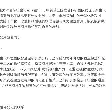
22条海洋岩芯粉尘记录（图1），中英瑞三国联合科研团队发现，新生代
增期与北半球冰盖扩张及亚洲、北美、非洲等源区的干旱化进程同
大陆干旱化、冰盖扩张增强的物理侵蚀与风力输送作用，以及以青藏
球粉尘释放与海洋粉尘沉积通量的增加。
变冷显著同步
》。
生代环境团队昝金波研究员介绍，全球陆地每年释放的粉尘超过40亿
干旱区的粉尘携带铁、磷等海洋限制性营养元素，通过大气环流远距
施肥效应"，不仅有效提升海洋初级生产力，还通过强化"生物泵"效
响全球碳循环与气候变化。然而，该效应的强度与效率，不仅取决于
形态及在输送过程中的演化密切相关。当前研究多聚焦于粉尘的通量
粉尘组成与海洋生物群落的相互作用机制，仍缺乏系统认知，已成为制约
循环变化的联系