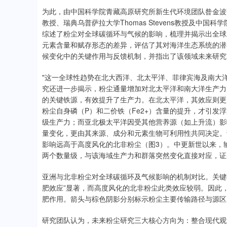
为此，由中国科学院青藏高原研究所新生代环境团队昝金波研究员
教授、瑞典乌普萨拉大学Thomas Stevens教授及
综述了粉尘对全球碳循环与气候的影响，梳理并揭示出全球
元素含量和赋存形态的差异，评估了其对海洋生态系统的潜
候变化中的关键作用与反馈机制，并指出了该领域未来研究
"这一全球性趋势在北大西洋、北太平洋、菲律宾海及南大
究还进一步揭示，粉尘通量增加对北太平洋和南大洋生产力
的关键铁源，有效提升了生产力。在北太平洋，其效应则更
粉尘自身磷（P）和二价铁（Fe2+）含量的提升，才引发
级生产力；而亚北极太平洋因受其他营养源（如上升流）影
量变化，更由其来源、成分和元素生物可利用性共同决定。证
影响远高于高度风化的北非粉尘（图3）。中更新世以来，
两个数量级，与该海域生产力和群落突然变化直接对应，证
亚洲与北非粉尘对全球碳循环及气候影响的机制对比。关键
肥效应”显著，而高度风化的北非粉尘此类效应较弱。因此
肥作用。箭头与棕色阴影分别标示粉尘主要传输路径与源区
研究团队认为，未来粉尘研究三大核心方向为：整合现代观