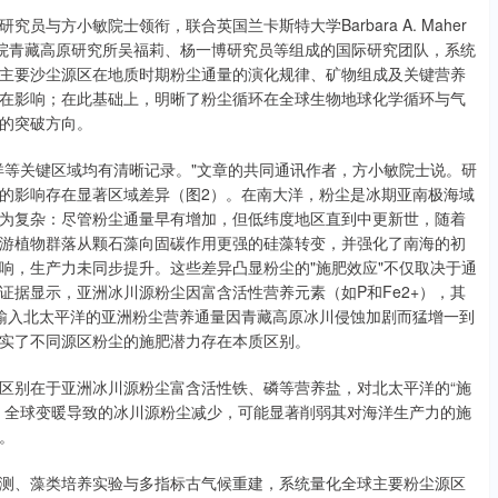
与方小敏院士领衔，联合英国兰卡斯特大学Barbara A. Maher
中国科学院青藏高原研究所吴福莉、杨一博研究员等组成的国际研究团队，系统
主要沙尘源区在地质时期粉尘通量的演化规律、矿物组成及关键营养
在影响；在此基础上，明晰了粉尘循环在全球生物地球化学循环与气
的突破方向。
洋等关键区域均有清晰记录。"文章的共同通讯作者，方小敏院士说。研
的影响存在显著区域差异（图2）。在南大洋，粉尘是冰期亚南极海域
为复杂：尽管粉尘通量早有增加，但低纬度地区直到中更新世，随着
浮游植物群落从颗石藻向固碳作用更强的硅藻转变，并强化了南海的初
响，生产力未同步提升。这些差异凸显粉尘的"施肥效应"不仅取决于通
据显示，亚洲冰川源粉尘因富含活性营养元素（如P和Fe2+），其
输入北太平洋的亚洲粉尘营养通量因青藏高原冰川侵蚀加剧而猛增一到
实了不同源区粉尘的施肥潜力存在本质区别。
区别在于亚洲冰川源粉尘富含活性铁、磷等营养盐，对北太平洋的“施
，全球变暖导致的冰川源粉尘减少，可能显著削弱其对海洋生产力的施
。
测、藻类培养实验与多指标古气候重建，系统量化全球主要粉尘源区