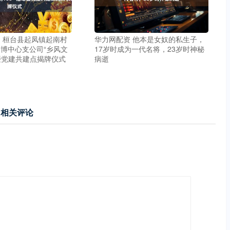
 桓台县起凤镇起南村
华力网配资 他本是女奴的私生子，
博中心支公司“乡风文
17岁时成为一代名将，23岁时神秘
动暨党建共建点揭牌仪式
病逝
相关评论