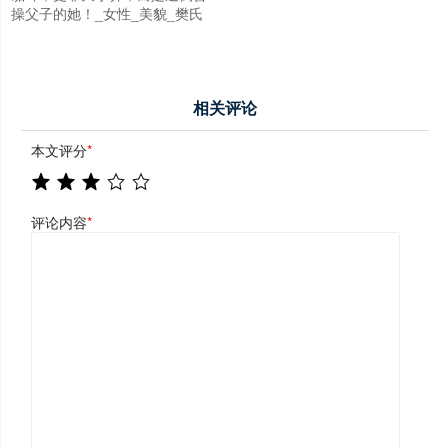
操父子的她！_女性_美貌_樊氏
相关评论
本文评分
*
评论内容
*