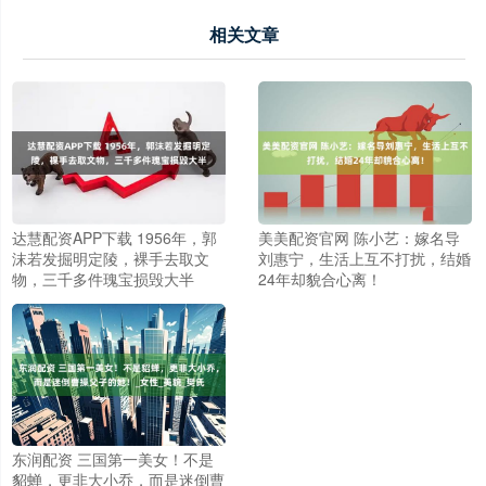
相关文章
达慧配资APP下载 1956年，郭
美美配资官网 陈小艺：嫁名导
沫若发掘明定陵，裸手去取文
刘惠宁，生活上互不打扰，结婚
物，三千多件瑰宝损毁大半
24年却貌合心离！
东润配资 三国第一美女！不是
貂蝉，更非大小乔，而是迷倒曹