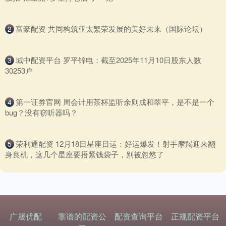
​富豪配资 共同构筑亚太繁荣发展的美好未来（国际论坛）
2
​城中配资平台 罗平锌电：截至2025年11月10日股东人数
3
30253户
​第一证券官网 周会计用茶杯监听余则成和翠平，是不是一个
4
bug？没有窃听器吗？
​荣利通配资 12月18日星座日运：好运爆发！射手摩羯迎来翻
5
身良机，这几个星座要捂紧钱袋子，别被忽悠了
广晟优配
靠谱的配资公
配资查询平台
正规配资平台