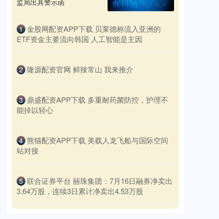
监局出具警示函
​金股网配资APP下载 贝莱德称流入亚洲的
1
ETF资金主要流向韩国 人工智能是主因
​隆源配资官网 鲜辣常山 我来推介
2
​鼎盛配资APP下载 多重耐药菌防控，护理不
3
能掉以轻心
​熊猫配资APP下载 美载人龙飞船与国际空间
4
站对接
​联合证券平台 丽珠集团：7月16日融券净卖出
5
3.64万股，连续3日累计净卖出4.53万股