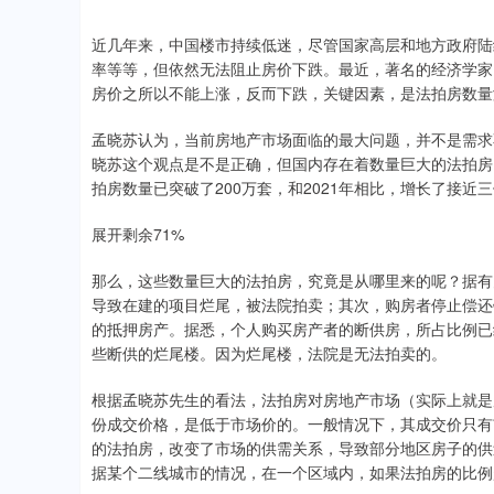
近几年来，中国楼市持续低迷，尽管国家高层和地方政府陆
率等等，但依然无法阻止房价下跌。最近，著名的经济学家
房价之所以不能上涨，反而下跌，关键因素，是法拍房数量
孟晓苏认为，当前房地产市场面临的最大问题，并不是需求
晓苏这个观点是不是正确，但国内存在着数量巨大的法拍房
拍房数量已突破了200万套，和2021年相比，增长了接近
展开剩余71%
那么，这些数量巨大的法拍房，究竟是从哪里来的呢？据有
导致在建的项目烂尾，被法院拍卖；其次，购房者停止偿还
的抵押房产。据悉，个人购买房产者的断供房，所占比例已经从
些断供的烂尾楼。因为烂尾楼，法院是无法拍卖的。
根据孟晓苏先生的看法，法拍房对房地产市场（实际上就是
份成交价格，是低于市场价的。一般情况下，其成交价只有
的法拍房，改变了市场的供需关系，导致部分地区房子的供
据某个二线城市的情况，在一个区域内，如果法拍房的比例