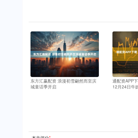
东方汇赢配资 浪漫初雪翩然而至滨
通配资APP下
城童话季开启
12月24日
本文评分
*