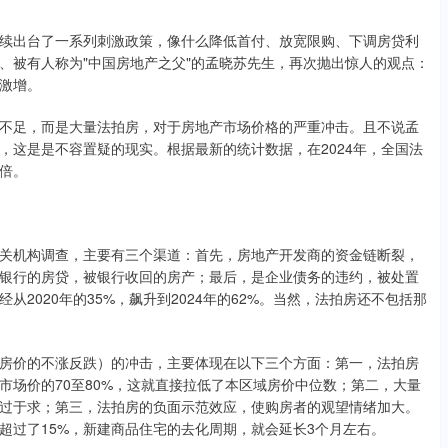
续出台了一系列刺激政策，像什么降低首付、放宽限购、下调房贷利
、被有人称为"中国房地产之父"的孟晓苏先生，再次抛出惊人的观点：
激增。
不足，而是大量法拍房，对于房地产市场价格的严重冲击。且不说孟
，这是是不容置疑的现实。根据最新的统计数据，在2024年，全国法
三倍。
关机构调查，主要有三个渠道：首先，房地产开发商的资金链断裂，
银行的房贷，被银行收回的房产；最后，是企业债务的违约，被处置
2020年的35%，飙升到2024年的62%。当然，法拍房还不包括那
房价的不涨反跌）的冲击，主要体现在以下三个方面：第一，法拍房
市场价的70至80%，这就直接拉低了本区域房价中位数；第二，大量
过于求；第三，法拍房的负面示范效应，使购房者的观望情绪加大。
超过了15%，新建商品住宅的去化周期，就会延长3个月左右。