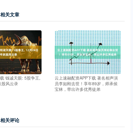
相关文章
载 钱诚天眼: 5股争王,
云上速融配资APP下载 著名相声演
牛妖股风云录
员李如刚去世！享年89岁，师承侯
宝林，带出许多优秀徒弟
相关评论