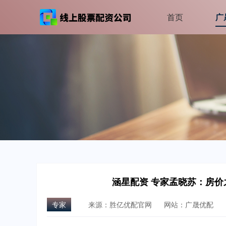
首页
广
涵星配资 专家孟晓苏：房
专家
来源：胜亿优配官网
网站：广晟优配