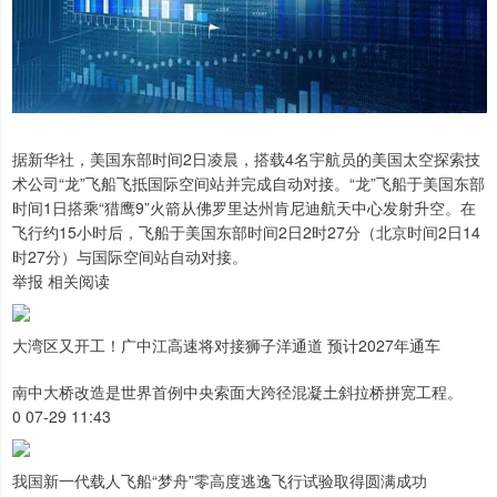
据新华社，美国东部时间2日凌晨，搭载4名宇航员的美国太空探索技
术公司“龙”飞船飞抵国际空间站并完成自动对接。“龙”飞船于美国东部
时间1日搭乘“猎鹰9”火箭从佛罗里达州肯尼迪航天中心发射升空。在
飞行约15小时后，飞船于美国东部时间2日2时27分（北京时间2日14
时27分）与国际空间站自动对接。
举报 相关阅读
大湾区又开工！广中江高速将对接狮子洋通道 预计2027年通车
南中大桥改造是世界首例中央索面大跨径混凝土斜拉桥拼宽工程。
0 07-29 11:43
我国新一代载人飞船“梦舟”零高度逃逸飞行试验取得圆满成功