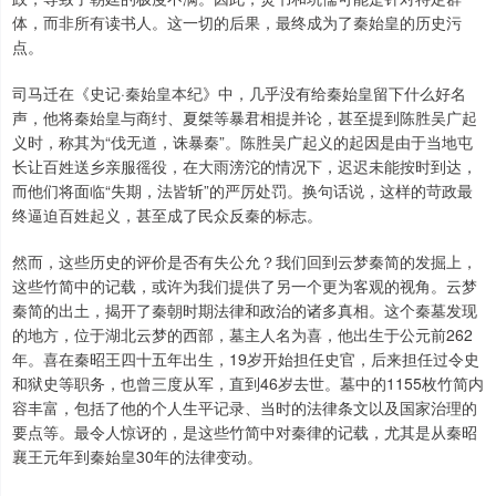
体，而非所有读书人。这一切的后果，最终成为了秦始皇的历史污
点。
司马迁在《史记·秦始皇本纪》中，几乎没有给秦始皇留下什么好名
声，他将秦始皇与商纣、夏桀等暴君相提并论，甚至提到陈胜吴广起
义时，称其为“伐无道，诛暴秦”。陈胜吴广起义的起因是由于当地屯
长让百姓送乡亲服徭役，在大雨滂沱的情况下，迟迟未能按时到达，
而他们将面临“失期，法皆斩”的严厉处罚。换句话说，这样的苛政最
终逼迫百姓起义，甚至成了民众反秦的标志。
然而，这些历史的评价是否有失公允？我们回到云梦秦简的发掘上，
这些竹简中的记载，或许为我们提供了另一个更为客观的视角。云梦
秦简的出土，揭开了秦朝时期法律和政治的诸多真相。这个秦墓发现
的地方，位于湖北云梦的西部，墓主人名为喜，他出生于公元前262
年。喜在秦昭王四十五年出生，19岁开始担任史官，后来担任过令史
和狱史等职务，也曾三度从军，直到46岁去世。墓中的1155枚竹简内
容丰富，包括了他的个人生平记录、当时的法律条文以及国家治理的
要点等。最令人惊讶的，是这些竹简中对秦律的记载，尤其是从秦昭
襄王元年到秦始皇30年的法律变动。