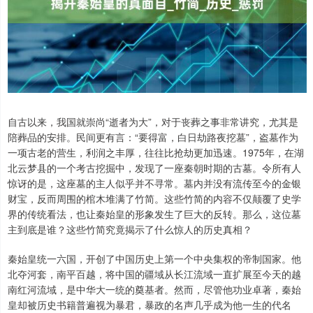
自古以来，我国就崇尚“逝者为大”，对于丧葬之事非常讲究，尤其是
陪葬品的安排。民间更有言：“要得富，白日劫路夜挖墓”，盗墓作为
一项古老的营生，利润之丰厚，往往比抢劫更加迅速。1975年，在湖
北云梦县的一个考古挖掘中，发现了一座秦朝时期的古墓。令所有人
惊讶的是，这座墓的主人似乎并不寻常。墓内并没有流传至今的金银
财宝，反而周围的棺木堆满了竹简。这些竹简的内容不仅颠覆了史学
界的传统看法，也让秦始皇的形象发生了巨大的反转。那么，这位墓
主到底是谁？这些竹简究竟揭示了什么惊人的历史真相？
秦始皇统一六国，开创了中国历史上第一个中央集权的帝制国家。他
北夺河套，南平百越，将中国的疆域从长江流域一直扩展至今天的越
南红河流域，是中华大一统的奠基者。然而，尽管他功业卓著，秦始
皇却被历史书籍普遍视为暴君，暴政的名声几乎成为他一生的代名