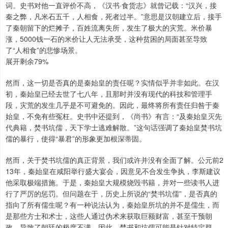
词。史书对他一直评价不高，《汉书·食货志》就曾记载：“汉兴，接
秦之弊，凡米石五千，人相食，死者过半。”意思是汉朝建立后，接手
了秦朝留下的烂摊子，百姓流离失所，发生了极大的灾荒。米价暴
涨，5000钱一石的米价让人无法承受，这种贫困的局面甚至导致
了“人相食”的悲惨场景。
展开剩余79%
然而，这一切是否真的是秦始皇的责任呢？实情似乎并非如此。在汉
初，秦始皇已经去世了七八年，且那时并没有现代的科技和管理手
段，灾荒的发生几乎是不可避免的。因此，最终将所有责任归咎于秦
始皇，不免有些冤枉。史书中还提到，《尚书》有言：“及秦始皇灭先
代典籍，焚书坑儒，天下学士逃难解散。”这句话强调了秦始皇焚书坑
儒的暴行，使得“暴君”的形象更加根深蒂固。
然而，关于焚书坑儒的真正背景，我们或许并没有全面了解。公元前2
13年，秦始皇在咸阳举行盛大宴会，因意见不合发生争执，李斯建议
他采取极端措施。于是，秦始皇大规模烧毁书籍，并对一些读书人进
行了严厉的惩罚。但问题在于，历史上所说的“焚书坑儒”，是否真的
指向了所有儒生呢？有一种说法认为，秦始皇所坑的并不是儒生，而
是那些方士和术士，这些人通过伪术来获取巨额财富，甚至干预朝
政，导致了朝廷的极度不满。因此，焚书和坑儒可能是针对特定群