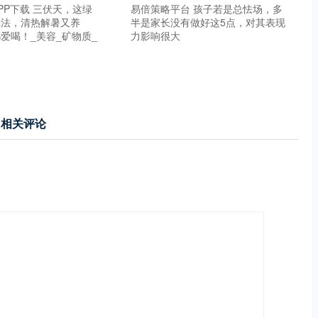
PP下载 三伏天，这绿
易倍策略平台 孩子若是总怯场，多
喝法，清热解暑又养
半是家长没有做好这5点，对其表现
爱喝！_美容_矿物质_
力影响很大
相关评论