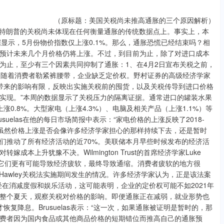
（原标题：美国关税尚未推高通胀的三个原因解析）
统特朗普的关税尚未体现在任何衡量通胀的传统数据点上。事实上，本
据显示，5月份物价指数仅上涨0.1%。那么，通胀恐慌已经结束吗？相
预计未来几个月价格仍将上涨。不过，到目前为止，除了对进口成本
为止，至少有三个因素共同抑制了通胀：1、在4月2日宣布关税之前，
、随着消费者勒紧裤腰带，企业缺乏定价权。野村证券的高级经济学家
月份关税带来的影响有限，反映出实施关税前的囤货，以及关税传导到进口价格
实现。”本周的数据显示了关税压力的隔离证据。通常进口的罐装水果
涨0.8%。大型家电（上涨4.3%）、电脑及相关产品（上涨1.1%）等
usuelas在他的每日市场简报中表示：“家电价格的上涨反映了2018-
”虽然价格上涨是否会像许多经济学家担心的那样持续下去，还是暂时
们推动了所有经济活动的近70%。美联储本月早些时候发布的经济活
本上升犹豫不决。Wilmington Trust的首席经济学家Luke
胀，它们更有可能导致经济疲软，最终导致通缩。消费者疲软的地方很
t-Hawley关税法实施期间发生的情况。许多经济学家认为，正是该法案
已经在消减度假和娱乐活动，这可能表明，企业的定价权可能不如2021年
整个夏天，观察关税对价格的影响。即便通胀正在减弱，就业形势也
复降息。Brusuelas表示：“这一次，如果通胀被证明是暂时的，那
费者因为国内食品或其他商品价格的短期错位而推高自己的通胀预