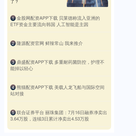
了？
​金股网配资APP下载 贝莱德称流入亚洲的
1
ETF资金主要流向韩国 人工智能是主因
​隆源配资官网 鲜辣常山 我来推介
2
​鼎盛配资APP下载 多重耐药菌防控，护理不
3
能掉以轻心
​熊猫配资APP下载 美载人龙飞船与国际空间
4
站对接
​联合证券平台 丽珠集团：7月16日融券净卖出
5
3.64万股，连续3日累计净卖出4.53万股