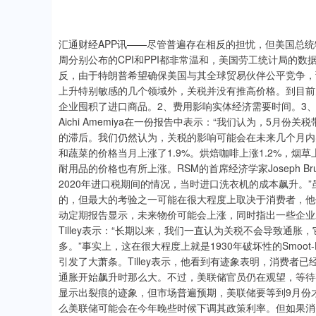
汇通财经APP讯——尽管普遍存在相反的担忧，但美国总
周分别公布的CPI和PPI都非常温和，美国劳工统计局的数
反，由于特朗普希望确保美国与其全球贸易伙伴公平竞争，
上升特别敏感的几个领域外，关税并没有推高价格。到目前
企业囤积了进口商品。2、费用影响实体经济需要时间。3
Aichi Amemiya在一份报告中表示：“我们认为，5
的滞后。我们仍然认为，关税的影响可能会在未来几个月内
和蔬菜的价格当月上涨了1.9%。烘焙咖啡上涨1.2%，烟草上
耐用品的价格也有所上涨。RSM的首席经济学家Joseph Br
2020年进口税期间的情况，当时进口洗衣机的成本飙升。
的，但最大的考验之一可能在很大程度上取决于消费者，他
动定期报告显示，未来物价可能会上涨，同时指出一些企业对转嫁成
Tilley表示：“长期以来，我们一直认为关税不会导致通
多。”事实上，这在很大程度上就是1930年破坏性的Smoo
引发了大萧条。Tilley表示，他看到有迹象表明，消费者
通胀开始飙升时那么大。不过，美联储官员仍在观望，等待
显示出裂痕的迹象，但市场普遍预期，美联储要等到9月份才恢
么美联储可能会在今年晚些时候下调其政策利率。但如果消