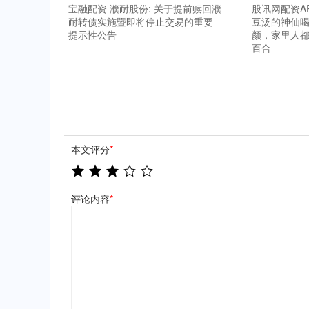
宝融配资 濮耐股份: 关于提前赎回濮
股讯网配资A
耐转债实施暨即将停止交易的重要
豆汤的神仙
提示性公告
颜，家里人都
百合
本文评分
*
评论内容
*